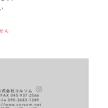
い
せん
株式会社コルソム
FAX 045-937-2566​
ile 090-3683-1389
s://www.corsom.net