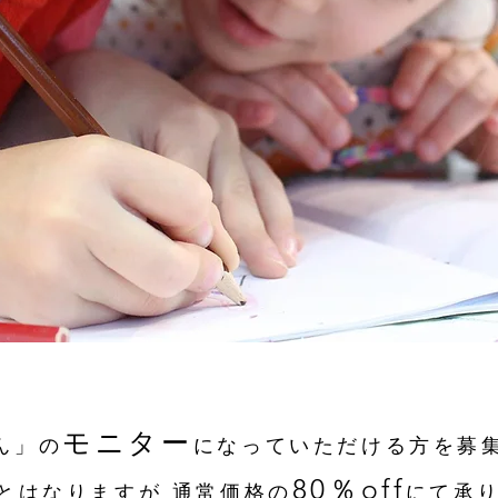
モニター
ん」の
になっていただける方を募
80％off
とはなりますが 通常価格の
にて承