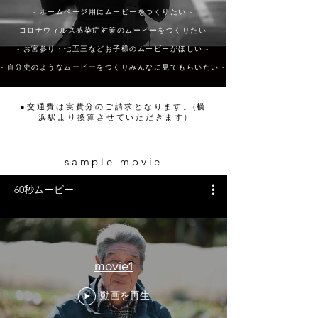
- ホームページ用にムービーをつくりたい -
- コロナウィルス感染症対策のムービーをつくりたい -
- お宮参り・七五三などお子様のムービーがほしい -
- 自分史のようなムービーをつくりみんなに見てもらいたい -
●交通費は実費分のご請求となります。(横
浜駅より換算させていただきます)
sample movie
60秒ムービー
movie1
動画を再生